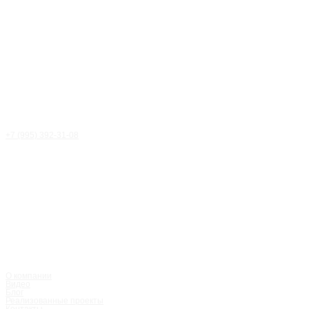
+7 (995) 392-31-08
Статья
/
Блог
О компании
Видео
Блог
Реализованные проекты