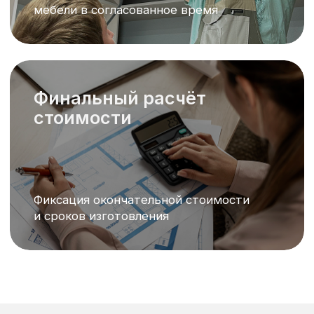
Коммерческое предложение
Создаём мебель по
вашим требованиям
быстро и удобно
Индивидуальный
подход
мебель под ваши размеры и
пожелания
Высокое качество
материалов
экологичные и долговечные
решения