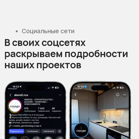
Современный
дизайн
лаконичность и практичность в каждом проекте
Прозрачный
процесс работы
все этапы фиксируются документально
Реализация
любой сложности
от стандартных до уникальных проектов
3D-визуализация
проекта