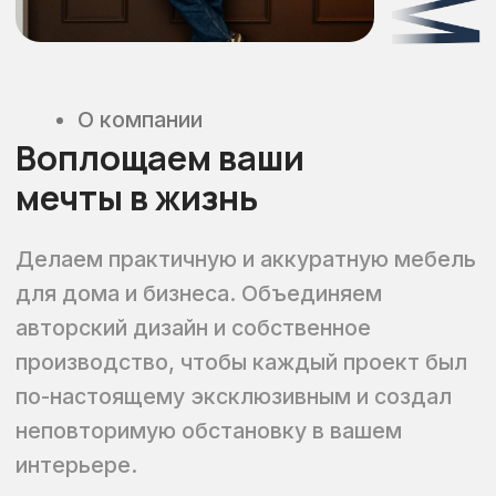
гостиные, детские и офисные решения –
всё, что нужно для уютного и стильного
пространства.
Узнать больше о SKANDIFAM
2000+
реализованных проектов для квартир,
домов и коммерческих пространств
500 м²
площадь построенного
собственного технологичного
цеха
15 специалистов