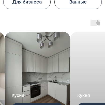
Подбор материалов и
фурнитуры в выбранном
стиле
Договор и
производство
Подписание договора, спецификации
и запуск мебели в производство
Согласование
проекта
Кухня
Кухня