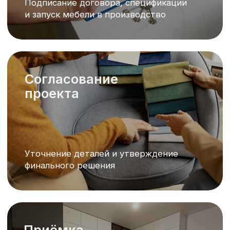
Полный обзор проекта
современной
стоматологической клиники в
Кемерово
Внутренняя отделка дома 2025
Полный обзор цвета, плитки и
интерьерных решений от
проекта до готового
пространства