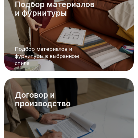
Потребительский
экстремизм
Разбираем, как клиенты
злоупотребляют законом о
защите прав потребителей
Современная
стоматология