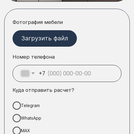
который оправдывает
ожидания
Гарантия 12
месяцев
Уверены в качестве — даем
гарантию на мебель и фурнитуру
Собственное
производство
Производим качественную
мебель по честной цене
Рассрочка 0%
до 6 месяцев