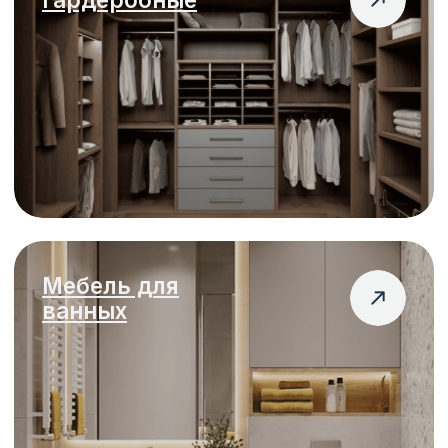
Фотография мебели
Загрузить файл
Номер телефона
+7
Куда отправить расчет?
Telegram
WhatsApp
MAX
Я согласен(а) с политикой
конфиденциальности
Я согласен(а) на обработку персональных
данных
Отправить