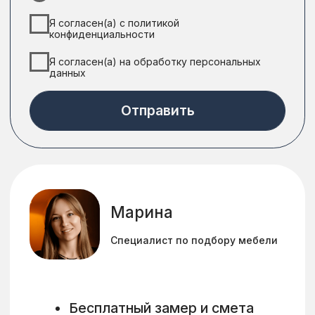
Индивидуальный график
оплаты без переплат
Клининг после
сборки
Аккуратная сборка, вывоз мусора
и клининг после монтажа
Бесплатный замер
и дизайн-проект
Выезд замерщика и 3D-визуализация
— бесплатно