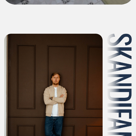
О компании
Воплощаем ваши
мечты в жизнь
Делаем практичную и аккуратную мебель
для дома и бизнеса. Объединяем
авторский дизайн и собственное
производство, чтобы каждый проект был
по-настоящему эксклюзивным и создал
неповторимую обстановку в вашем
интерьере.
Наша специализация – корпусная мебель
любой сложности: кухни, шкафы,