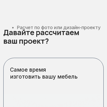
Наши проекты
Свыше 2000 готовых
работ любого масштаба
Кухни
Прихожие
Детские
Гардеробные
Шкафы
Гостиные
Для бизнеса
Ванные