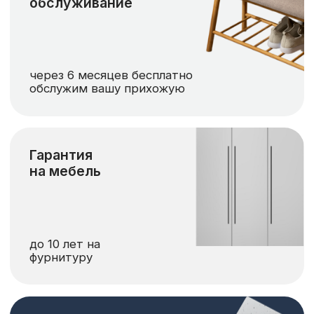
установки
уберём и вынесем
строительный мусор
Расчет по фото или дизайн-проекту
Давайте рассчитаем
ваш проект?