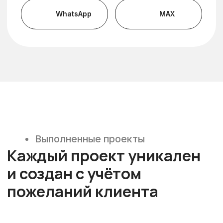
Фурнитура, которая
служит годами
Внешний вид мебели важен, но именно
фурнитура определяет, насколько
прихожая будет удобной через 3, 5 и 10 лет
эксплуатации. Мы используем
оригинальную фурнитуру Blum, Hettich и
других надёжных брендов.