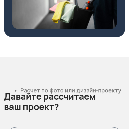
Фотография мебели
Загрузить файл
Номер телефона
+7
Куда отправить расчет?
Telegram
WhatsApp
MAX
Я согласен(а) с политикой
конфиденциальности
Я согласен(а) на обработку персональных
данных
Отправить