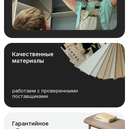
через 6 месяцев бесплатно
обслужим вашу прихожую
Гарантия
на мебель
до 10 лет на
фурнитуру
Рассрочка без
переплаты
первый взнос 60%, остальное
равными платежами
Клининг после