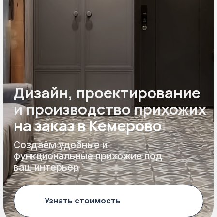
Дизайн, проектирование
и производство
прихожих
на зак
|
Создаём удобные и
функциональные прихожие под
ваш интерьер
Узнать стоимость
Наши преимущества
Почему выбирают СKАНДИ
Бесплатная
доставка и монтаж
в пределах Кемерово