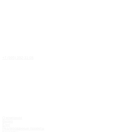
+7 (995) 392-31-08
Статья
/
Блог
О компании
Видео
Блог
Реализованные проекты