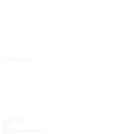
+7 (995) 392-31-08
Статья
/
Блог
О компании
Видео
Блог
Реализованные проекты