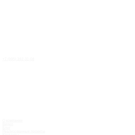
+7 (995) 392-31-08
Статья
/
Блог
О компании
Видео
Блог
Реализованные проекты