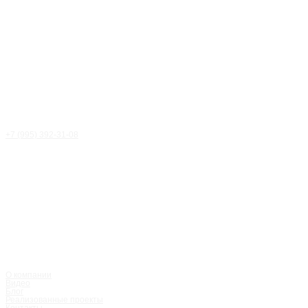
+7 (995) 392-31-08
Статья
/
Блог
О компании
Видео
Блог
Реализованные проекты