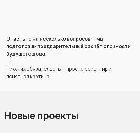
Остались вопросы?
Задайте их нашему специалисту
Ответьте на несколько вопросов — мы
подготовим предварительный расчёт стоимости
будущего дома.
+7
Никаких обязательств — просто ориентир и
понятная картина.
Я согласен(а) с политикой
конфиденциальности
Я согласен(а) на обработку
персональных данных