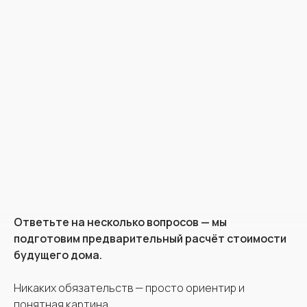
Смотреть все отзывы
Отзывы на Яндекс картах
Отзывы на 2гис
Остались вопросы?
Ответьте на несколько вопросов — мы
подготовим предварительный расчёт стоимости
Задайте их нашему специалисту
будущего дома.
Никаких обязательств — просто ориентир и
понятная картина.