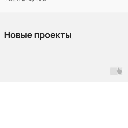
+7
Я согласен(а) с политикой
конфиденциальности
Я согласен(а) на обработку
персональных данных
Отправить