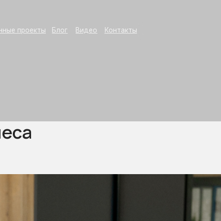
+7 (995)
оекты
Блог
Видео
Контакты
неса