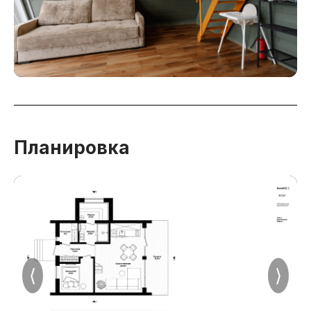
Планировка
⟨
⟩