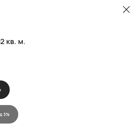
 кв. м.
ю
д 3%