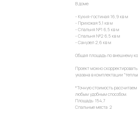
В доме:
- Кухня-гостиная 16,9 кв м
- Прихожая 5,1 кв м
- Спальня №1 6,5 кв м
- Спальня №2 6,5 кв м
- Санузел 2,6 кв м
Общая площадь по внешнему конт
Проект можно скорректировать
указана в комплектации "теплый
*Точную стоимость рассчитаем 
любым удобным способом.
Площадь: 154,7
Спальные места: 2